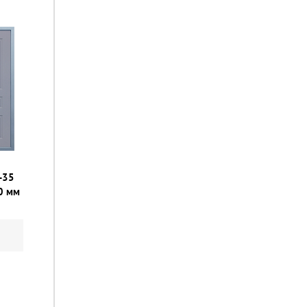
-35
0 мм