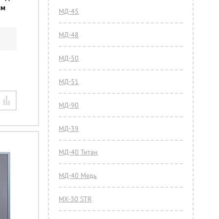
мм
МД-45
МД-48
МД-50
МД-51
МД-90
МД-39
МД-40 Титан
МД-40 Медь
МХ-30 STR